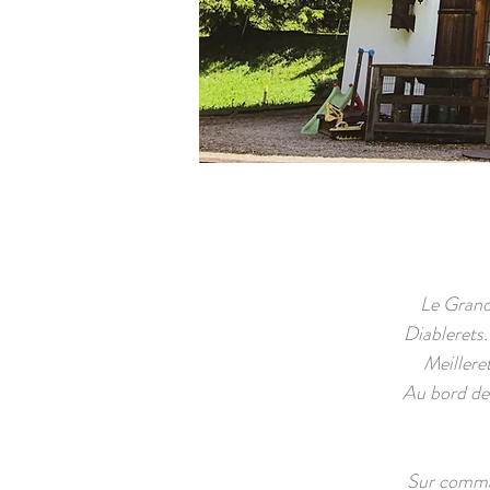
Le Grand 
Diablerets
Meillere
Au bord de 
Sur comman