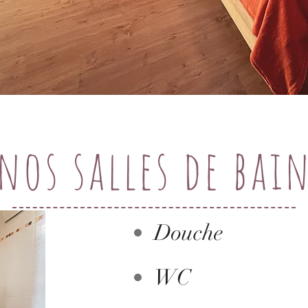
nos salles de bai
Douche
WC