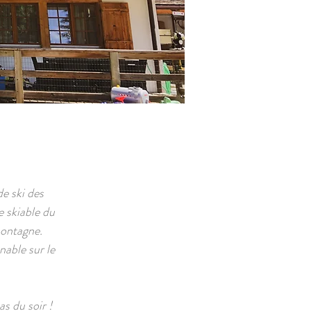
e ski des
 skiable du
montagne.
nable sur le
s du soir !