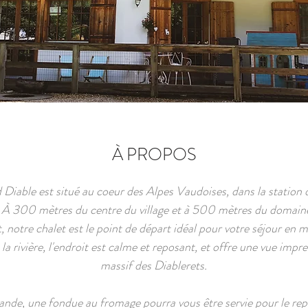
À PROPOS
Diable est situé au coeur des Alpes Vaudoises, dans la station d
. À 300 mètres du centre du village et à 500 mètres du domaine
t, notre chalet est le point de départ idéal pour votre séjour en 
la rivière, l'endroit est calme et reposant, et offre une vue impre
massif des Diablerets.
de, une fondue au fromage pourra vous être servie pour le repa