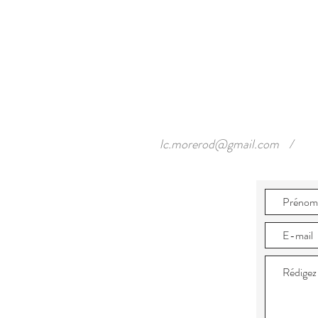
lc.morerod@gmail.com
/