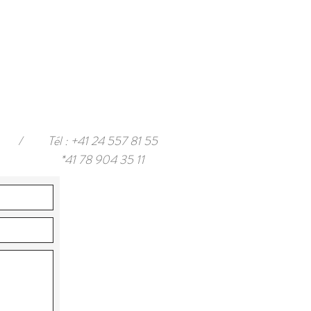
/
Tél : +41 24 557 81 55
*41 78 904 35 11