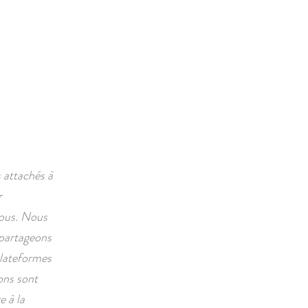
ACTIVITÉS
CONTACT
 attachés à
r
nous. Nous
 partageons
 plateformes
ons sont
e à la