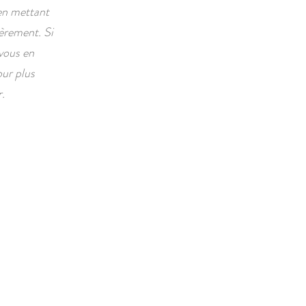
en mettant
ièrement. Si
 vous en
our plus
r.