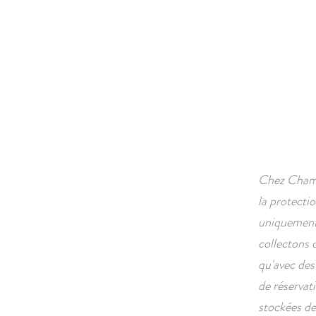
ACCUEIL
À PROPOS
Chez Chamb
la protecti
uniquement 
collectons 
qu'avec des 
de réservat
stockées de